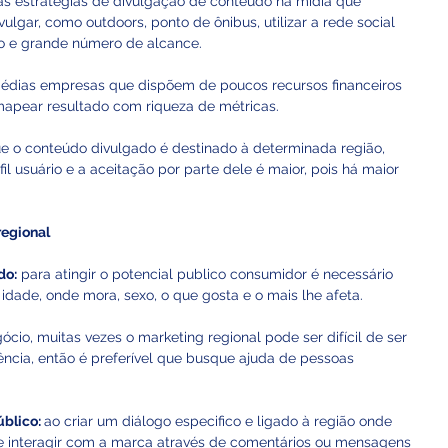
ras estratégias de divulgação de conteúdo na mídia que 
ulgar, como outdoors, ponto de ônibus, utilizar a rede social 
o e grande número de alcance. 
édias empresas que dispõem de poucos recursos financeiros 
apear resultado com riqueza de métricas. 
ue o conteúdo divulgado é destinado à determinada região, 
l usuário e a aceitação por parte dele é maior, pois há maior 
regional
do:
 para atingir o potencial publico consumidor é necessário 
idade, onde mora, sexo, o que gosta e o mais lhe afeta. 
cio, muitas vezes o marketing regional pode ser difícil de ser 
ncia, então é preferível que busque ajuda de pessoas 
blico: 
ao criar um diálogo especifico e ligado à região onde 
 de interagir com a marca através de comentários ou mensagens 