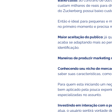
Baixo custo:
 ao contrário de out
custam milhares de reais para div
do Zuckerberg possui baixo cust
Então é ideal para pequenas e m
no primeiro momento e precisa m
Maior aceitação do publico:
 já q
acaba se adaptando mais ao perfi
identificação. 
Maneiras de produzir marketing 
Conhecendo seu nicho de merca
saber suas características, como 
Para quem esta iniciando um negó
bem aplicado pela pouca experiê
especializadas no assunto. 
Investindo em interação com o pú
atua, o usuário sentirá vontade